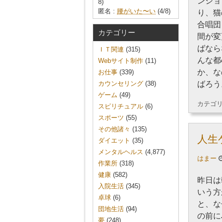
ンショ
8)
匿名 :
腰がいた〜い
(4/8)
り、猫
合唱団
カテゴリー
間が変
ばなら
ＩＴ関連
(315)
んな都
Webサイト制作
(11)
か、な
お仕事
(339)
カウンセリング
(38)
ばろう
ゲーム
(49)
カテゴ
スピリチュアル
(6)
スポーツ
(55)
その他諸々
(135)
人生
ダイエット
(35)
メンタルヘルス
(4,877)
はまー
作業所
(318)
健康
(582)
昨日は
入院生活
(345)
いう方
卓球
(6)
と、な
団地生活
(94)
の前に
夢
(248)