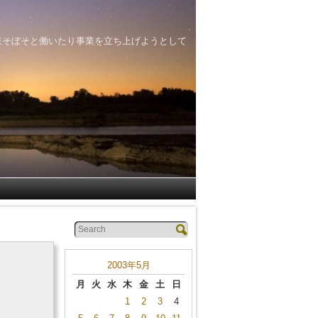
ほそぼそと働いたり事業を立ち上げようとして
2003年5月
月
火
水
木
金
土
日
1
2
3
4