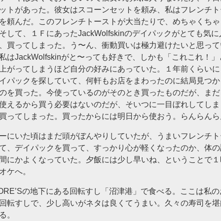
ットがあった。彼女はスコーンセットを頼み、私はフレンチト
を頼んだ。このフレンチトーストが大当たりで、めちゃくちゃ
そして、１ＦにあったJackWolfskinのデイパックがとても気
、買ってしまった。う〜ん、衝動買いは極力避けたいと思って
私はJackWolfskinがと〜っても好きで、しかも「これこれ！
上がってしまうほど自分の好みにあっていた。１年前くらいに
イパックを探していて、何軒もお店をまわったのに結局見つか
のを買った。今使っているのがそのとき買ったものだが、まだ
使えるから買う必要はないのだが、そいつに一目ぼれしてしま
買ってしまった。買ったからには明日から使おう。らんらんら
ーにいた頃はまだ頭がぼんやりしていたが、うまいフレンチト
て、デイパックを買って、すっかり心が軽くなったのか、体の
間にかよくなっていた。夕飯には少し早いね、ということで１
オケへ。
ORE’Sの地下にある回転すし「沼津港」で食べる。ここは私
回転すしで、少し高いがネタは良くてうまい。久々の寿司を堪
る。