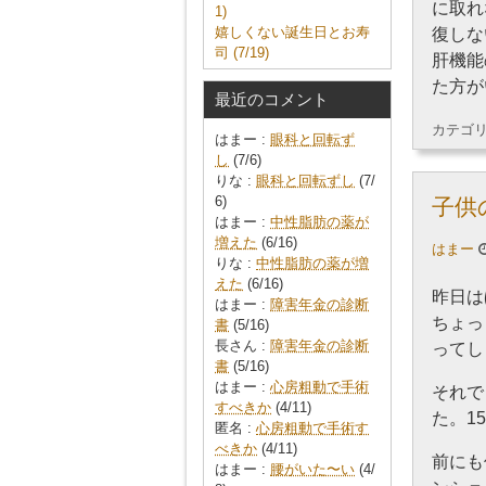
に取れ
1)
嬉しくない誕生日とお寿
復しな
司 (7/19)
肝機能
た方が
最近のコメント
カテゴ
はまー :
眼科と回転ず
し
(7/6)
りな :
眼科と回転ずし
(7/
6)
子供
はまー :
中性脂肪の薬が
増えた
(6/16)
はまー
りな :
中性脂肪の薬が増
えた
(6/16)
昨日は
はまー :
障害年金の診断
ちょっ
書
(5/16)
長さん :
障害年金の診断
ってし
書
(5/16)
はまー :
心房粗動で手術
それで
すべきか
(4/11)
た。1
匿名 :
心房粗動で手術す
べきか
(4/11)
前にも
はまー :
腰がいた〜い
(4/