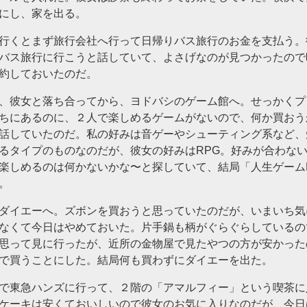
にし、家を出る。
行くとまず旅行会社へ行って日帰りバス旅行のお金を支払う。
バス旅行に行こうと話していて、よさげなのが見つかったので
約しておいたのだ。
、彼女と落ち合ってから、ヨドバシのゲーム館へ。せっかくプ
ちにあるのに、２人で楽しめるゲームがないので、何か買おう
話していたのだ。私の好みは音ゲーやシューティング系など、
るタイプのものなのだが、彼女の好みはRPG。好みが合わな
楽しめるのは何かないかな〜と探していて、結局「人生ゲーム
。
ダイエーへ。ズボンを買おうと思っていたのだが、いまいち気
なくて今日はやめておいた。片手鍋も柄がぐらぐらしているの
思って見に行ったが、近所の金物屋で見たやつの方が安かった
で買うことにした。結局何も買わずにダイエーを出た。
で東急ハンズに行って、２階の「アマルフィー」という喫茶に
ケーキは安くておいしいので彼女のお気に入りなのだが、今日