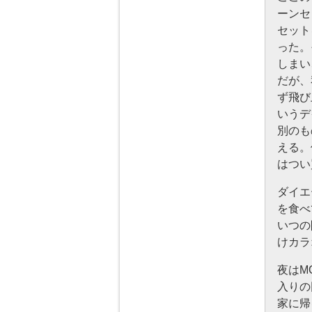
ーンセ
セット
った。
しまい
だが、
ず飛び
いうデ
別のも
える。
はつい
ダイエ
を食べ
いつの
けカラ
夜はM
入りの
家に帰