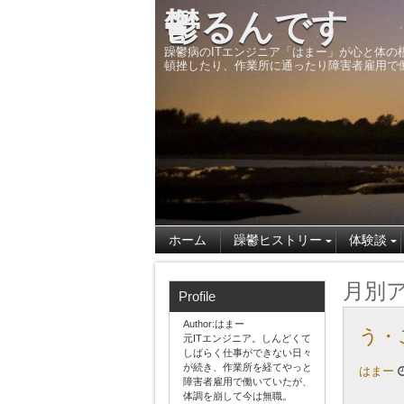
鬱るんです
躁鬱病のITエンジニア「はまー」が心と体の
頓挫したり、作業所に通ったり障害者雇用で
ホーム
躁鬱ヒストリー
体験談
月別
Profile
Author:はまー
う・
元ITエンジニア。しんどくて
しばらく仕事ができない日々
が続き、作業所を経てやっと
はまー
障害者雇用で働いていたが、
体調を崩して今は無職。