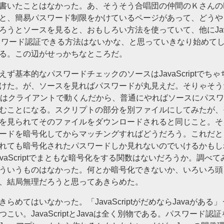
書いたことはなかった。あ、そうそう合唱団の仲間のＫさんの
と、簡易パスワード制限をかけているページがあって、どうや
ろうとソースを見ると、おもしろい方法を使っていて、他にJavaS
スワード認証できる方法はないかな、と思っていきなり始めて
る。この辺がせっかちなところだ。
えず基本的なパスワードチェックのソースはJavaScriptでちゃ
けた。が、ソースを見ればパスワードが丸見えだ。そりゃそうだ
riptはクライアントで動くんだから、普通にやればソースにパス
むことになる。スクリプトの部分を別ファイルにしてみたが、
を見られてそのファイルをダウンロードされると同じこと。そ
ードを暗号化してからマッチングすればどうだろう。これだと
れても暗号化されたパスワードしか見れないのでいけるかもし
avaScriptでまともな暗号化をする関数はないだろうか。調べて
ういうものはなかった。何とか暗号化できないか、いろいろ頭
、結局無理だろうと思ってあきらめた。
きらめてはいなかった。「JavaScriptがだめならJavaがある
つこい。JavaScriptとJavaは全く別物である。パスワード認