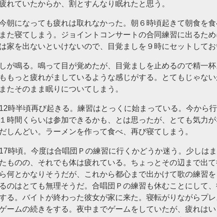
疲れていたからか、割とすんなり眠れたと思う。
今朝になっても疲れは取れなかった。朝６時頃起きて朝食を食
また寝てしまう。ジョイントコンサートの合同練習に出るため
は家を出ないといけないので、目覚ましを９時にセットしてお
しが鳴る。鳴って目が覚めたが、目覚ましを止めるので精一杯
ももっと疲れがましているような感じがする。とてもじゃない
またそのまま眠りについてしまう。
12時半頃再び起きる。練習はとっくに始まっている。今から
１時間くらいは参加できるかも、とは思ったが、とても気力が
だしんどい。ラーメンを作って食べ、再び寝てしまう。
17時頃。今度は合唱団Ｐの練習に行くかどうか迷う。少しは
たものの、それでも体は疲れている。ちょっとその辺まで出て
ら何とかなりそうだが、これから都心まで出かけて歌の練習を
るのはとても無理そうだ。合唱団Ｐの練習も休むことにして、
する。バイトが終わった彼女が家に来た。寝転がりながらプレ
ゲームの続きをする。夜中までゲームをしていたが、疲れはい