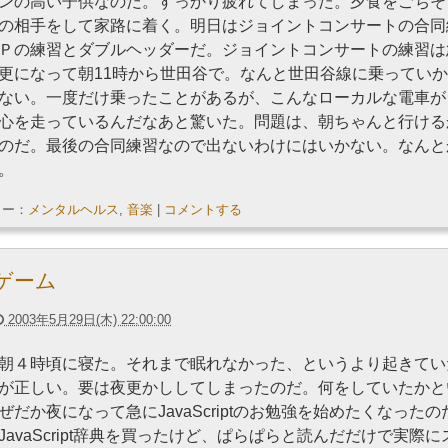
ンの高い子供なのだ。すっかり疲れてしまった。夕食をごちそ
の相手をして家路に着く。明日はジョイントコンサートの合同
Ｐの練習とダブルヘッダーだ。ジョイントコンサートの練習は
更になって朝11時から世田谷で。なんと世田谷線に乗ってい
ない。一度だけ乗ったことがあるが、こんなローカルな電車が
心を走っているんだなあと驚いた。問題は、朝ちゃんと行ける
のだ。最後の合同練習なので出ないわけにはいかない。なんと
。
リー：
メンタルヘルス
,
音楽
|
コメントする
ゲーム
2003年5月29日(木) 22:00:00
朝４時頃に寝た。それまで眠れなかった、というより起きてい
が正しい。要は夜更かししてしまったのだ。何をしていたかと
ぜだか夜になって急にJavaScriptのお勉強を始めたくなったの
JavaScript辞典を買ったけど、ぱらぱらと読んだだけで実際に