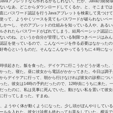
Javaアプレットなら作れるかもしれない。だが、Javaの開発
ないなあ、どこからダウンロードしてくるか。と、そこまでは
直にパスワード認証を行うJavaアプレットを検索して見つけ
使って、ようやくソースを見てもパスワードが破られないペー
しか〜し、そのアプレットの仕組みを知っている人や、あるい
ルされたらパスワードがばれてしまう。結局ベーシック認証に
ないのね。というか自分が管理している制限つきページはみん
認証を使っているので、こんなページを作る必要はなかったの
好奇心というものだ。そんなこんなやってるうちに４時になっ
時頃起きた。飯を食った。デイケアに行こうかどうか迷った。
かった。寝た。昼に彼女から電話がかかってきた。今日は調子
からデイケアに行って、朝から行けなければ彼女の診察につい
った。彼女は14時の予約だったので、12時頃にうちに来た。
だったのに、私は見事に死んでいた。動けない私を置いて彼女
に行ってしまった。すまぬ。
頃、ようやく体が動くようになった。少し頭がぼんやりしてい
ールを入れた。彼女は診察も終わってお茶をしていた。横浜で