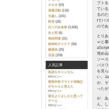
プトを
小ネタ
(63)
ている
就職活動
(116)
るのだ
引越し
(101)
tでパ
料理
(28)
のであ
日々の出来事
(3,606)
生と死
(6)
とりあ
相続関連
(31)
ゃと書
精神科デイケア
(94)
aSc
糖尿病
(25)
埋め込
音楽
(159)
ソース
人気記事
パスワ
を見ら
面談をキャンセル
い。J
8件のビュー
整形外科でマイナ保険証
が、そ
がちゃんと使えた
ったが
5件のビュー
寝るよりましかと思って
が、あ
ゲーム
ん、し
5件のビュー