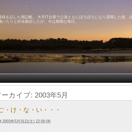
模様を記した雑記帳。 大手IT企業で心身ともにぼろぼろになり退職した後、
働いたりと紆余曲折したが、今は無職な毎日。
アーカイブ:
2003年5月
ご・け・な・い・・・
2003年5月31日(土) 22:00:00