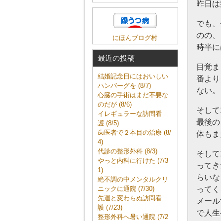
昨日は
でも、
のの、
にほんブログ村
時半に
最近の投稿
目覚ま
結婚記念日にはおいしい
番より
ハンバーグを (8/7)
ない。
心臓の手術はまだ不要な
のだが (8/6)
そして
イレギュラーな訪問看
最後の
護 (8/5)
歯医者で２本目の治療 (8/
体もま
4)
代診の整形外科 (8/3)
そして
やっと内科に行けた (7/3
ってき
1)
らいな
絶不調の中メンタルクリ
ニックに通院 (7/30)
ってく
先週と変わらぬ訪問看
メール
護 (7/23)
で人生
整形外科へ暑い通院 (7/2