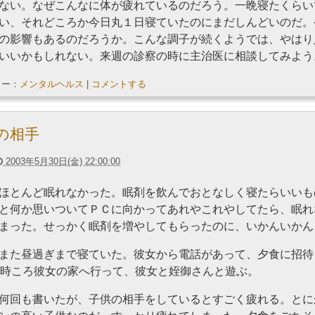
ない。なぜこんなに体が疲れているのだろう。一晩寝たくらい
い、それどころか今日丸１日寝ていたのにまだしんどいのだ。
の影響もあるのだろうか。こんな調子が続くようでは、やはり
いいかもしれない。来週の診察の時に主治医に相談してみよう
リー：
メンタルヘルス
|
コメントする
の相手
2003年5月30日(金) 22:00:00
ほとんど眠れなかった。眠剤を飲んでおとなしく寝たらいいも
と何か思いついてＰＣに向かってあれやこれやしてたら、眠れ
まった。せっかく眠剤を増やしてもらったのに、いかんいかん
また昼過ぎまで寝ていた。彼女から電話があって、夕食に招待
5時ころ彼女の家へ行って、彼女と姪御さんと遊ぶ。
何回も書いたが、子供の相手をしているとすごく疲れる。とに