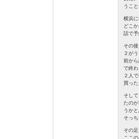
うこと
横浜に
どこか
話で予
その後
２がう
前から
で終わ
２人で
買った
そして
たのが
うかと
そっち
その足
ここの