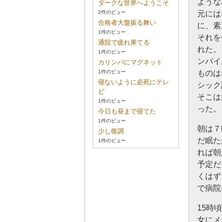
ような
ダークな世界へようこそ
2件のビュー
元には
合格者大盤振る舞い
に、素
1件のビュー
それを
通院で疲れ果てる
れた。
1件のビュー
ンパイ
カリンバにマグネット
1件のビュー
ものは
寝ないように必死にテレ
シック
ビ
そこは
1件のビュー
った。
今日も昼まで寝てた
1件のビュー
朝は７
少し復調
だ眠た
1件のビュー
れば朝
予定だ
くはず
で病院
15時
女にメ