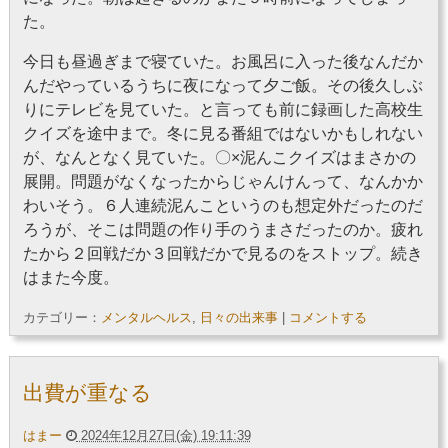
た。
今日も昼過ぎまで寝ていた。お風呂に入った後なんだか
んだやっているうちに夜になって夕ご飯。その後久しぶ
りにテレビを見ていた。と言っても前に録画した高校生
クイズを途中まで。冬に見る番組ではないかもしれない
が、なんとなく見ていた。〇×泥んこクイズはまさかの
展開。問題がなくなったからじゃんけんって、なんかか
わいそう。６人連続泥んこというのも想定外だったのだ
ろうが、そこは問題の作り手のうまさだったのか。疲れ
たから２回戦だか３回戦だかで見るのをストップ。続き
はまた今度。
カテゴリー：
メンタルヘルス
,
日々の出来事
|
コメントする
出費が重なる
はまー
2024年12月27日(金) 19:11:39