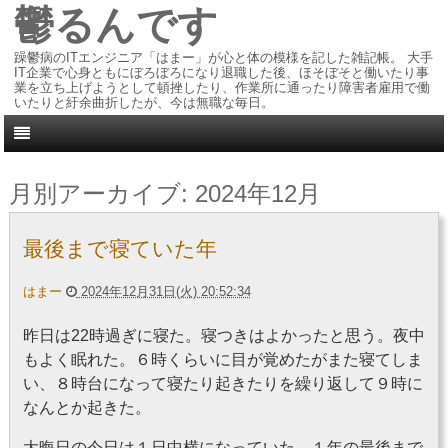
鬱るんです
躁鬱病のITエンジニア「はまー」が心と体の模様を記した雑記帳。 大手
IT企業で心身ともにぼろぼろになり退職した後、ほそぼそと働いたり事
業を立ち上げようとして頓挫したり、作業所に通ったり障害者雇用で働
いたりと紆余曲折したが、今は無職な毎日。
月別アーカイブ:
2024年12月
最後まで寝ていた年
はまー
2024年12月31日(火) 20:52:34
昨日は22時過ぎに寝た。寝つきはよかったと思う。夜中
もよく眠れた。６時くらいに目が覚めたがまた寝てしま
い、８時台になって寝たり起きたりを繰り返して９時に
なんとか起きた。
大晦日の今日は１日中横になっていた。１年の最後まで