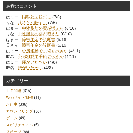
最近のコメント
はまー :
眼科と回転ずし
(7/6)
りな :
眼科と回転ずし
(7/6)
はまー :
中性脂肪の薬が増えた
(6/16)
りな :
中性脂肪の薬が増えた
(6/16)
はまー :
障害年金の診断書
(5/16)
長さん :
障害年金の診断書
(5/16)
はまー :
心房粗動で手術すべきか
(4/11)
匿名 :
心房粗動で手術すべきか
(4/11)
はまー :
腰がいた〜い
(4/8)
匿名 :
腰がいた〜い
(4/8)
カテゴリー
ＩＴ関連
(315)
Webサイト制作
(11)
お仕事
(339)
カウンセリング
(38)
ゲーム
(49)
スピリチュアル
(6)
スポーツ
(55)