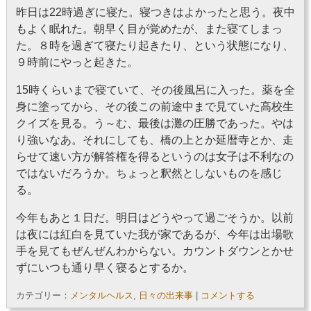
昨日は22時過ぎに寝た。寝つきはよかったと思う。夜中
もよく眠れた。朝早く目が覚めたが、また寝てしまっ
た。８時を過ぎて寝たり起きたり、という状態になり、
９時前にやっと起きた。
15時くらいまで寝ていて、その後風呂に入った。薬を全
身に塗ってから、その後この前途中まで見ていた高校生
クイズを見る。う～む、最後は灘の圧勝であった。やは
り強いなあ。それにしても、橋の上とか延暦寺とか、走
らせて速い方が解答権を得るというのは女子は不利なの
ではないだろうか。ちょっと釈然としないものを感じ
る。
今年もあと１日だ。明日はどうやって過ごそうか。以前
は夜には紅白を見ていた我が家であるが、今年は出場歌
手を見てもぜんぜんわからない。カウントダウンとかせ
ずにいつも通り早く寝るとするか。
カテゴリー：
メンタルヘルス
,
日々の出来事
|
コメントする