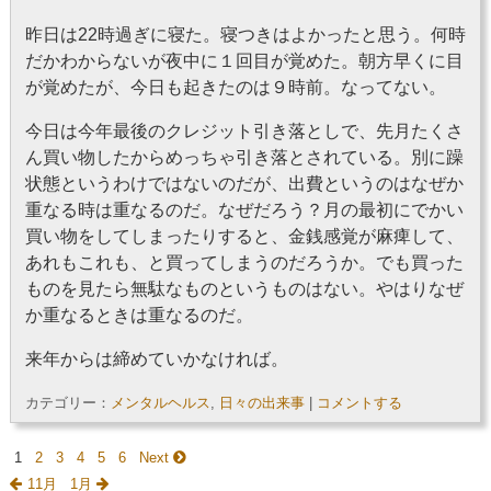
昨日は22時過ぎに寝た。寝つきはよかったと思う。何時
だかわからないが夜中に１回目が覚めた。朝方早くに目
が覚めたが、今日も起きたのは９時前。なってない。
今日は今年最後のクレジット引き落としで、先月たくさ
ん買い物したからめっちゃ引き落とされている。別に躁
状態というわけではないのだが、出費というのはなぜか
重なる時は重なるのだ。なぜだろう？月の最初にでかい
買い物をしてしまったりすると、金銭感覚が麻痺して、
あれもこれも、と買ってしまうのだろうか。でも買った
ものを見たら無駄なものというものはない。やはりなぜ
か重なるときは重なるのだ。
来年からは締めていかなければ。
カテゴリー：
メンタルヘルス
,
日々の出来事
|
コメントする
1
2
3
4
5
6
Next
11月
1月