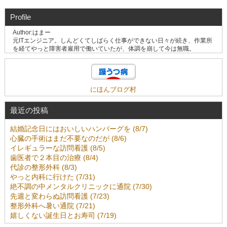
Profile
Author:はまー
元ITエンジニア。しんどくてしばらく仕事ができない日々が続き、作業所
を経てやっと障害者雇用で働いていたが、体調を崩して今は無職。
にほんブログ村
最近の投稿
結婚記念日にはおいしいハンバーグを (8/7)
心臓の手術はまだ不要なのだが (8/6)
イレギュラーな訪問看護 (8/5)
歯医者で２本目の治療 (8/4)
代診の整形外科 (8/3)
やっと内科に行けた (7/31)
絶不調の中メンタルクリニックに通院 (7/30)
先週と変わらぬ訪問看護 (7/23)
整形外科へ暑い通院 (7/21)
嬉しくない誕生日とお寿司 (7/19)