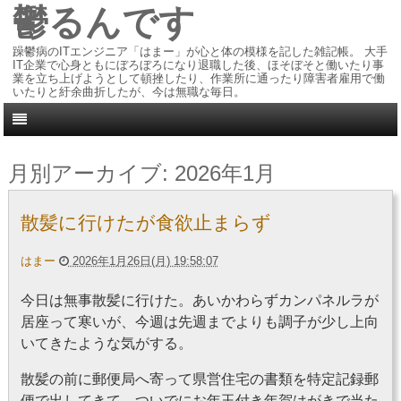
鬱るんです
躁鬱病のITエンジニア「はまー」が心と体の模様を記した雑記帳。 大手
IT企業で心身ともにぼろぼろになり退職した後、ほそぼそと働いたり事
業を立ち上げようとして頓挫したり、作業所に通ったり障害者雇用で働
いたりと紆余曲折したが、今は無職な毎日。
月別アーカイブ:
2026年1月
散髪に行けたが食欲止まらず
はまー
2026年1月26日(月) 19:58:07
今日は無事散髪に行けた。あいかわらずカンパネルラが
居座って寒いが、今週は先週までよりも調子が少し上向
いてきたような気がする。
散髪の前に郵便局へ寄って県営住宅の書類を特定記録郵
便で出してきて、ついでにお年玉付き年賀はがきで当た