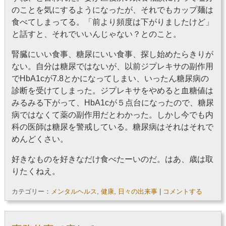
のことを気にするようになったが、それでもカップ麺は
食べてしまってる。「前より頻度は下がりましたけど」
と話すと、それでいいんじゃない？とのこと。
腎臓にいい食事、糖尿にいい食事、探し始めたらきりが
ない。自分は糖尿ではないが、以前ジプレキサの副作用
でHbA1cが7.8とかになってしまい、いったん糖尿病の
診断を受けてしまった。ジプレキサをやめると血糖値は
みるみる下がって、HbA1cが５点台になったので、糖尿
病ではなくて薬の副作用だとわかった。しかし今でも内
科の医師は糖尿を警戒している。糖尿病はそれはそれで
めんどくさい。
好きなものを好きなだけ食べたーいのだ。はあ、歳は取
りたくねえ。
カテゴリー：
メンタルヘルス
,
健康
,
日々の出来事
|
コメントする