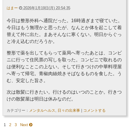
はまー
2026年1月19日(月) 20:54:35
今日は整形外科へ通院だった。16時過ぎまで寝ていた。
今日はもう無理かと思ったが、なんとか体を起こして着
替えて外に出た。まあそんなに寒くない。明日からぐっ
と冷え込むのだろうか。
整形で薬を出してもらって薬局へ寄ったあとは、コンビ
ニに行って住民票の写しを取った。コンビニで取れるの
は便利なことこの上ない。そして行きつけの中華料理屋
へ寄って帰宅。青椒肉絲焼きそばなるものを食した。う
む、安定した旨さ。
次は散髪に行きたい。行けるのはいつのことか。行きつ
けの散髪屋は明日は休みなのだ。
カテゴリー：
メンタルヘルス
,
日々の出来事
|
コメントする
1
2
3
Next