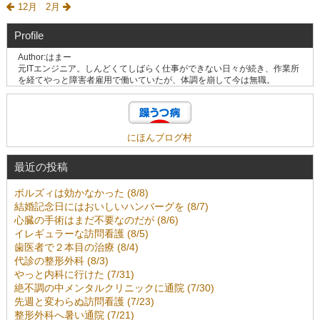
12月
2月
Profile
Author:はまー
元ITエンジニア。しんどくてしばらく仕事ができない日々が続き、作業所
を経てやっと障害者雇用で働いていたが、体調を崩して今は無職。
にほんブログ村
最近の投稿
ボルズィは効かなかった (8/8)
結婚記念日にはおいしいハンバーグを (8/7)
心臓の手術はまだ不要なのだが (8/6)
イレギュラーな訪問看護 (8/5)
歯医者で２本目の治療 (8/4)
代診の整形外科 (8/3)
やっと内科に行けた (7/31)
絶不調の中メンタルクリニックに通院 (7/30)
先週と変わらぬ訪問看護 (7/23)
整形外科へ暑い通院 (7/21)