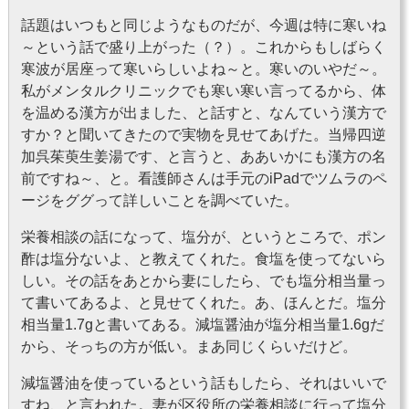
話題はいつもと同じようなものだが、今週は特に寒いね
～という話で盛り上がった（？）。これからもしばらく
寒波が居座って寒いらしいよね～と。寒いのいやだ～。
私がメンタルクリニックでも寒い寒い言ってるから、体
を温める漢方が出ました、と話すと、なんていう漢方で
すか？と聞いてきたので実物を見せてあげた。当帰四逆
加呉茱萸生姜湯です、と言うと、ああいかにも漢方の名
前ですね～、と。看護師さんは手元のiPadでツムラのペ
ージをググって詳しいことを調べていた。
栄養相談の話になって、塩分が、というところで、ポン
酢は塩分ないよ、と教えてくれた。食塩を使ってないら
しい。その話をあとから妻にしたら、でも塩分相当量っ
て書いてあるよ、と見せてくれた。あ、ほんとだ。塩分
相当量1.7gと書いてある。減塩醤油が塩分相当量1.6gだ
から、そっちの方が低い。まあ同じくらいだけど。
減塩醤油を使っているという話もしたら、それはいいで
すね、と言われた。妻が区役所の栄養相談に行って塩分