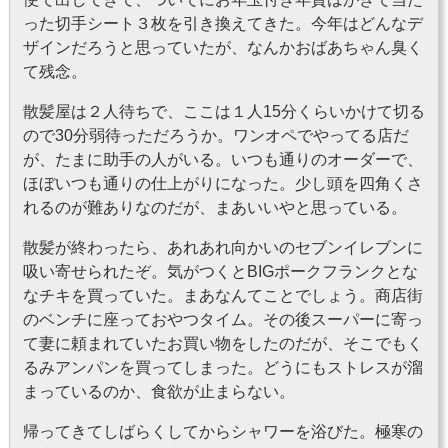
った切手シート３枚を引き換えてきた。今年はどんなデ
ザインだろうと思っていたが、なんかおばあちゃん臭く
て残念。
散髪屋は２人待ちで、ここは１人15分くらいかけて切る
ので30分弱待っただろうか。ワンオペでやってる店だ
が、たまに助手の人がいる。いつも通りのオーダーで、
ほぼいつも通りの仕上がりになった。少し頭を四角くさ
れるのが難ありなのだが、まあいいやと思っている。
散髪が終わったら、あれあれ向かいのセブンイレブンに
吸い寄せられたぞ。気がつくとBIGポークフランクとな
なチキを買っていた。まあなんてことでしょう。商店街
のベンチに座っておやつタイム。その後スーパーに寄っ
て妻に頼まれていたお買い物をしたのだが、そこでもく
るみアンパンを買ってしまった。どうにもストレスが溜
まっているのか、食欲が止まらない。
帰ってきてしばらくしてからシャワーを浴びた。極寒の