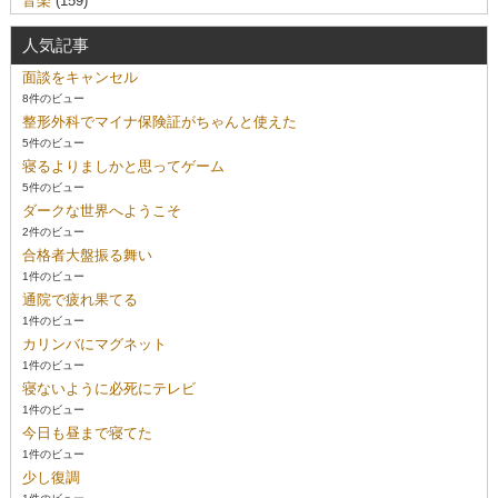
音楽
(159)
人気記事
面談をキャンセル
8件のビュー
整形外科でマイナ保険証がちゃんと使えた
5件のビュー
寝るよりましかと思ってゲーム
5件のビュー
ダークな世界へようこそ
2件のビュー
合格者大盤振る舞い
1件のビュー
通院で疲れ果てる
1件のビュー
カリンバにマグネット
1件のビュー
寝ないように必死にテレビ
1件のビュー
今日も昼まで寝てた
1件のビュー
少し復調