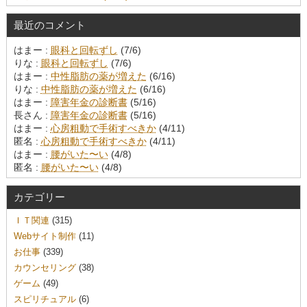
最近のコメント
はまー :
眼科と回転ずし
(7/6)
りな :
眼科と回転ずし
(7/6)
はまー :
中性脂肪の薬が増えた
(6/16)
りな :
中性脂肪の薬が増えた
(6/16)
はまー :
障害年金の診断書
(5/16)
長さん :
障害年金の診断書
(5/16)
はまー :
心房粗動で手術すべきか
(4/11)
匿名 :
心房粗動で手術すべきか
(4/11)
はまー :
腰がいた〜い
(4/8)
匿名 :
腰がいた〜い
(4/8)
カテゴリー
ＩＴ関連
(315)
Webサイト制作
(11)
お仕事
(339)
カウンセリング
(38)
ゲーム
(49)
スピリチュアル
(6)