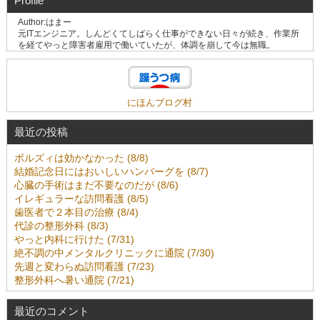
Profile
Author:はまー
元ITエンジニア。しんどくてしばらく仕事ができない日々が続き、作業所
を経てやっと障害者雇用で働いていたが、体調を崩して今は無職。
にほんブログ村
最近の投稿
ボルズィは効かなかった (8/8)
結婚記念日にはおいしいハンバーグを (8/7)
心臓の手術はまだ不要なのだが (8/6)
イレギュラーな訪問看護 (8/5)
歯医者で２本目の治療 (8/4)
代診の整形外科 (8/3)
やっと内科に行けた (7/31)
絶不調の中メンタルクリニックに通院 (7/30)
先週と変わらぬ訪問看護 (7/23)
整形外科へ暑い通院 (7/21)
最近のコメント