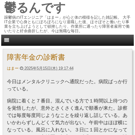
鬱るんです
躁鬱病のITエンジニア「はまー」が心と体の模様を記した雑記帳。 大手
IT企業で心身ともにぼろぼろになり退職した後、ほそぼそと働いたり事
業を立ち上げようとして頓挫したり、作業所に通ったり障害者雇用で働
いたりと紆余曲折したが、今は無職な毎日。
障害年金の診断書
はまー
2025年5月15日(木) 19:17:44
今日はメンタルクリニックへ通院だった。病院ばっか行
っている。
病院に着くと７番目。混んでいる方で１時間以上待つの
を覚悟したが、意外とさくさく進んで順番が来た。診察
では毎度毎度同じようなことを繰り返し話している。あ
いかわらずしんどくて気力が出ない。午前中はほぼ横に
なっている。風呂に入れない。３日に１回とかになって