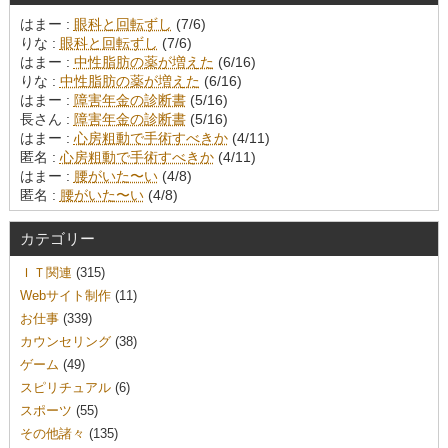
はまー :
眼科と回転ずし
(7/6)
りな :
眼科と回転ずし
(7/6)
はまー :
中性脂肪の薬が増えた
(6/16)
りな :
中性脂肪の薬が増えた
(6/16)
はまー :
障害年金の診断書
(5/16)
長さん :
障害年金の診断書
(5/16)
はまー :
心房粗動で手術すべきか
(4/11)
匿名 :
心房粗動で手術すべきか
(4/11)
はまー :
腰がいた〜い
(4/8)
匿名 :
腰がいた〜い
(4/8)
カテゴリー
ＩＴ関連
(315)
Webサイト制作
(11)
お仕事
(339)
カウンセリング
(38)
ゲーム
(49)
スピリチュアル
(6)
スポーツ
(55)
その他諸々
(135)