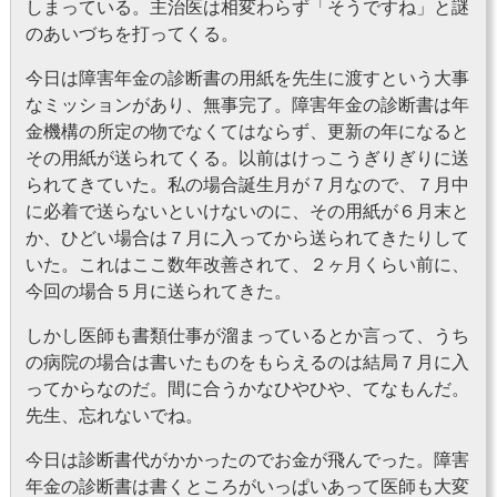
しまっている。主治医は相変わらず「そうですね」と謎
のあいづちを打ってくる。
今日は障害年金の診断書の用紙を先生に渡すという大事
なミッションがあり、無事完了。障害年金の診断書は年
金機構の所定の物でなくてはならず、更新の年になると
その用紙が送られてくる。以前はけっこうぎりぎりに送
られてきていた。私の場合誕生月が７月なので、７月中
に必着で送らないといけないのに、その用紙が６月末と
か、ひどい場合は７月に入ってから送られてきたりして
いた。これはここ数年改善されて、２ヶ月くらい前に、
今回の場合５月に送られてきた。
しかし医師も書類仕事が溜まっているとか言って、うち
の病院の場合は書いたものをもらえるのは結局７月に入
ってからなのだ。間に合うかなひやひや、てなもんだ。
先生、忘れないでね。
今日は診断書代がかかったのでお金が飛んでった。障害
年金の診断書は書くところがいっぱいあって医師も大変