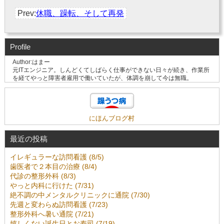
Prev:
休職、躁転、そして再発
Profile
Author:はまー
元ITエンジニア。しんどくてしばらく仕事ができない日々が続き、作業所
を経てやっと障害者雇用で働いていたが、体調を崩して今は無職。
にほんブログ村
最近の投稿
イレギュラーな訪問看護 (8/5)
歯医者で２本目の治療 (8/4)
代診の整形外科 (8/3)
やっと内科に行けた (7/31)
絶不調の中メンタルクリニックに通院 (7/30)
先週と変わらぬ訪問看護 (7/23)
整形外科へ暑い通院 (7/21)
嬉しくない誕生日とお寿司 (7/19)