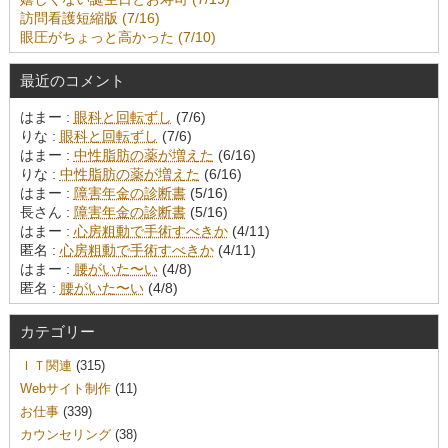
訪問看護短縮版 (7/16)
眼圧がちょっと高かった (7/10)
最近のコメント
はまー :
眼科と回転ずし
(7/6)
りな :
眼科と回転ずし
(7/6)
はまー :
中性脂肪の薬が増えた
(6/16)
りな :
中性脂肪の薬が増えた
(6/16)
はまー :
障害年金の診断書
(5/16)
長さん :
障害年金の診断書
(5/16)
はまー :
心房粗動で手術すべきか
(4/11)
匿名 :
心房粗動で手術すべきか
(4/11)
はまー :
腰がいた〜い
(4/8)
匿名 :
腰がいた〜い
(4/8)
カテゴリー
ＩＴ関連
(315)
Webサイト制作
(11)
お仕事
(339)
カウンセリング
(38)