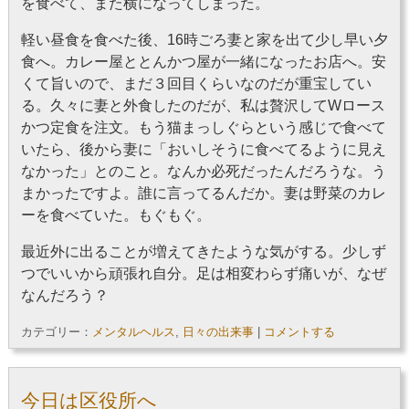
を食べて、また横になってしまった。
軽い昼食を食べた後、16時ごろ妻と家を出て少し早い夕
食へ。カレー屋ととんかつ屋が一緒になったお店へ。安
くて旨いので、まだ３回目くらいなのだが重宝してい
る。久々に妻と外食したのだが、私は贅沢してWロース
かつ定食を注文。もう猫まっしぐらという感じで食べて
いたら、後から妻に「おいしそうに食べてるように見え
なかった」とのこと。なんか必死だったんだろうな。う
まかったですよ。誰に言ってるんだか。妻は野菜のカレ
ーを食べていた。もぐもぐ。
最近外に出ることが増えてきたような気がする。少しず
つでいいから頑張れ自分。足は相変わらず痛いが、なぜ
なんだろう？
カテゴリー：
メンタルヘルス
,
日々の出来事
|
コメントする
今日は区役所へ