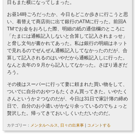
日もまた横になってしまった。
お昼14時ごろだったか、今日もどこか歩きに行こうと思
い、着替えて商店街に出て銀行のATMに行った。前回A
TMでお金をおろした際、明細の紙の通信欄のところに
「たまには通帳記入しないと合算して記入されまっせ」
と脅し文句が書かれてあった。私は銀行の明細はネット
で見れるのでぜんぜん通帳記入してなかったのだが、合
算して記入されるのはいやだから通帳記入しに行った。
なんと去年の９月から記入してなかった。さぼり過ぎだ
ろう。
その後はスーパーに行って妻に頼まれた買い物をして、
ついでに自分のおやつもたくさん買ってきた。いやたく
さんというか２つなのだが、今日は31日で家計簿の締め
日で、自分のお小遣いがかなり余っているのでちょっと
贅沢した。帰ってきておいしくいただいたのだ。
カテゴリー：
メンタルヘルス
,
日々の出来事
|
コメントする