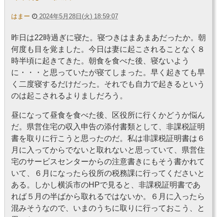
はまー
2024年5月28日(火) 18:59:07
昨日は22時過ぎに寝た。寝つきはまあまあだったか。朝
何度も目を覚ました。今日は妻に起こされることなく８
時半頃に起きてきた。朝食を食べた後、寝ないよう
に・・・と思っていたが寝てしまった。早く起きても早
く二度寝するだけだった。それでも自力で起きるという
のは起こされるよりましだろう。
昼になって昼食を食べた後、区役所に行くかどうか悩ん
だ。県営住宅の収入申告の添付書類として、非課税証明
書を取りに行こうと思ったのだ。私は非課税証明書は６
月に入ってからでないと取れないと思っていて、県営住
宅のサービスセンターからの注意書きにもそう書かれて
いて、６月になったら役所の税務課に行ってくださいと
ある。しかし横浜市のHPで見ると、非課税証明書であ
れば５月の半ばから取れるではないか。６月に入ったら
混みそうなので、いまのうちに取りに行っておこう、と