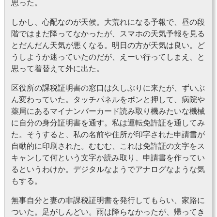
思った。
しかし、心配なのが天候。大荒れになる予報で、昼の段
階ではまだ降ってなかったが、スマホの天気予報を見る
とだんだん天気が悪くなる。明日の方が天気は良い。ど
うしようか迷っていたのだが、えーい行ってしまえ、と
思って着替えて外に出た。
区役所の課税証明書の窓口は久しぶりに来たが、ずいぶ
ん変わっていた。タッチパネルをポンと押して、病院や
薬局にあるマイナンバーカード読み取り機みたいな機械
に自分の身分証明書を通す。私は運転免許証を通してみ
た。そうすると、私の名前や住所が印字された申請書が
自動的に印刷された。むむむ、これは免許証の文字をス
キャンして何という文字か読み取り、申請書を作ってい
るというわけか。デジタルなようでアナログなような気
もする。
無事自分と妻の非課税証明書を発行してもらい、家路に
ついた。足がしんどい。雨は降らなかったが、帰ってき