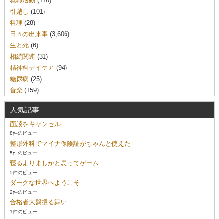
就職活動
(116)
引越し
(101)
料理
(28)
日々の出来事
(3,606)
生と死
(6)
相続関連
(31)
精神科デイケア
(94)
糖尿病
(25)
音楽
(159)
人気記事
面談をキャンセル
8件のビュー
整形外科でマイナ保険証がちゃんと使えた
5件のビュー
寝るよりましかと思ってゲーム
5件のビュー
ダークな世界へようこそ
2件のビュー
合格者大盤振る舞い
1件のビュー