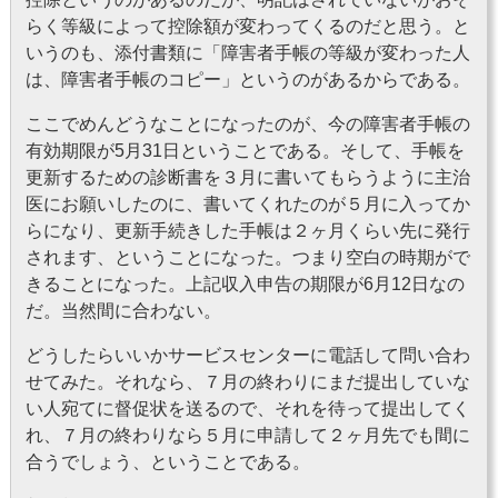
らく等級によって控除額が変わってくるのだと思う。と
いうのも、添付書類に「障害者手帳の等級が変わった人
は、障害者手帳のコピー」というのがあるからである。
ここでめんどうなことになったのが、今の障害者手帳の
有効期限が5月31日ということである。そして、手帳を
更新するための診断書を３月に書いてもらうように主治
医にお願いしたのに、書いてくれたのが５月に入ってか
らになり、更新手続きした手帳は２ヶ月くらい先に発行
されます、ということになった。つまり空白の時期がで
きることになった。上記収入申告の期限が6月12日なの
だ。当然間に合わない。
どうしたらいいかサービスセンターに電話して問い合わ
せてみた。それなら、７月の終わりにまだ提出していな
い人宛てに督促状を送るので、それを待って提出してく
れ、７月の終わりなら５月に申請して２ヶ月先でも間に
合うでしょう、ということである。