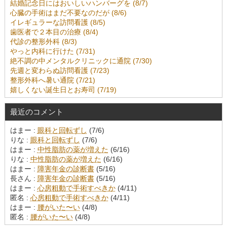
結婚記念日にはおいしいハンバーグを (8/7)
心臓の手術はまだ不要なのだが (8/6)
イレギュラーな訪問看護 (8/5)
歯医者で２本目の治療 (8/4)
代診の整形外科 (8/3)
やっと内科に行けた (7/31)
絶不調の中メンタルクリニックに通院 (7/30)
先週と変わらぬ訪問看護 (7/23)
整形外科へ暑い通院 (7/21)
嬉しくない誕生日とお寿司 (7/19)
最近のコメント
はまー :
眼科と回転ずし
(7/6)
りな :
眼科と回転ずし
(7/6)
はまー :
中性脂肪の薬が増えた
(6/16)
りな :
中性脂肪の薬が増えた
(6/16)
はまー :
障害年金の診断書
(5/16)
長さん :
障害年金の診断書
(5/16)
はまー :
心房粗動で手術すべきか
(4/11)
匿名 :
心房粗動で手術すべきか
(4/11)
はまー :
腰がいた〜い
(4/8)
匿名 :
腰がいた〜い
(4/8)