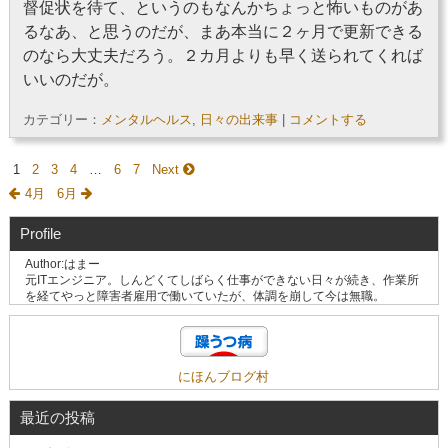
督促状を待て、というのもなんかちょっと怖いものがあ
るなあ、と思うのだが、まあ本当に２ヶ月で更新できる
のなら大丈夫だろう。２カ月よりも早く送られてくれば
いいのだが。
カテゴリー：
メンタルヘルス
,
日々の出来事
|
コメントする
1
2
3
4
…
6
7
Next
4月
6月
Profile
Author:はまー
元ITエンジニア。しんどくてしばらく仕事ができない日々が続き、作業所
を経てやっと障害者雇用で働いていたが、体調を崩して今は無職。
にほんブログ村
最近の投稿