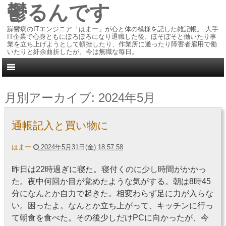
鬱るんです
躁鬱病のITエンジニア「はまー」が心と体の模様を記した雑記帳。 大手
IT企業で心身ともにぼろぼろになり退職した後、ほそぼそと働いたり事
業を立ち上げようとして頓挫したり、作業所に通ったり障害者雇用で働
いたりと紆余曲折したが、今は無職な毎日。
月別アーカイブ:
2024年5月
通帳記入と買い物に
はまー
2024年5月31日(金) 18:57:58
昨日は22時過ぎに寝た。寝付くのに少し時間がかかっ
た。夜中何回か目が覚めたような気がする。朝は8時45
分になんとか自力で起きた。相変わらず足に力が入らな
い。困ったよ。なんとか立ち上がって、キッチンに行っ
て朝食を食べた。その後少しだけPCに向かったが、今