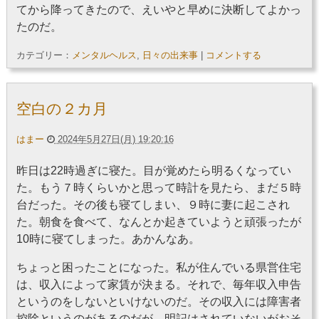
てから降ってきたので、えいやと早めに決断してよかっ
たのだ。
カテゴリー：
メンタルヘルス
,
日々の出来事
|
コメントする
空白の２カ月
はまー
2024年5月27日(月) 19:20:16
昨日は22時過ぎに寝た。目が覚めたら明るくなってい
た。もう７時くらいかと思って時計を見たら、まだ５時
台だった。その後も寝てしまい、９時に妻に起こされ
た。朝食を食べて、なんとか起きていようと頑張ったが
10時に寝てしまった。あかんなあ。
ちょっと困ったことになった。私が住んでいる県営住宅
は、収入によって家賃が決まる。それで、毎年収入申告
というのをしないといけないのだ。その収入には障害者
控除というのがあるのだが、明記はされていないがおそ