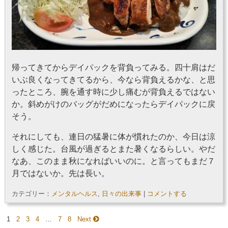
帰ってきてからデイパックを背負ってみる。四十肩はだ
いぶ良くなってきてるから、今なら背負えるかな、と思
ったところ、腕を通す時に少し痛むが背負えるではない
か。斜めがけのバッグがだめになったらデイパックに戻
そう。
それにしても、連日の猛暑に体が慣れたのか、今日は涼
しく感じた。台風が過ぎるとまた暑くなるらしい。やだ
なあ、このまま秋になればいいのに。と言ってもまだ７
月ではないか。先は長い。
カテゴリー：
メンタルヘルス
,
日々の出来事
|
コメントする
1
2
3
4
…
7
8
Next