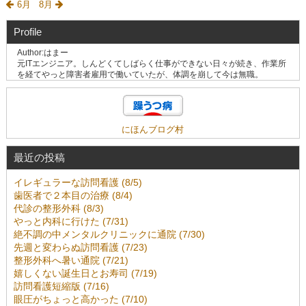
6月
8月
Profile
Author:はまー
元ITエンジニア。しんどくてしばらく仕事ができない日々が続き、作業所
を経てやっと障害者雇用で働いていたが、体調を崩して今は無職。
にほんブログ村
最近の投稿
イレギュラーな訪問看護 (8/5)
歯医者で２本目の治療 (8/4)
代診の整形外科 (8/3)
やっと内科に行けた (7/31)
絶不調の中メンタルクリニックに通院 (7/30)
先週と変わらぬ訪問看護 (7/23)
整形外科へ暑い通院 (7/21)
嬉しくない誕生日とお寿司 (7/19)
訪問看護短縮版 (7/16)
眼圧がちょっと高かった (7/10)