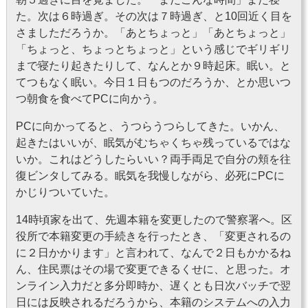
た。次は６時過ぎ。その次は７時過ぎ、と10回近く目を
さましただろうか。「あとちょっと」「あとちょっと」
「ちょっと、ちょっとちょっと」という感じでギリギリ
まで寝たり起きたりして、なんとか９時起床。眠い。と
てつもなく眠い。今日１日もつのだろうか、とか思いつ
つ朝食を食べてPCに向かう。
PCに向かってると、うつらうつらしてきた。いかん、
起きたはいいが、眠気がむちゃくちゃ残っているではな
いか。これはどうしたらいい？両手両足で自分の頬を往
復ビンタしてみる。眠気を我慢しながら、必死にPCに
かじりついていた。
14時頃家を出て、先週本籍を変更したので警察署へ。区
役所で本籍変更の手続きを行ったとき、「変更されるの
に２日かかります」と言われて、なんで２日もかかるね
ん、住民票はその場で変更できるくせに、と思った。オ
ンライン入力だと多分即時か、遅くとも日次バッチで翌
日には反映されるだろうから、本籍のシステムへの入力