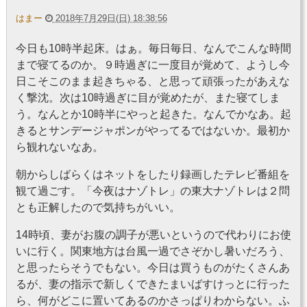
はまー
2018年7月29日(日) 18:38:56
今日も10時半起床。はぁ。毎日毎日、なんでこんな時間
まで寝てるのか。９時過ぎに一度目が覚めて、ようし今
日こそこのまま起きちゃる、と思って頑張ったがあえな
く撃沈。次は10時過ぎに目が覚めたが、また寝てしま
う。なんとか10時半にやっと起きた。なんでかなあ。起
きるとサンデージャポンがやってるではないか。最初か
ら観れないなあ。
朝からしばらくはネットをしたり録画したテレビ番組を
観て過ごす。「今夜はナゾトレ」の東大ナゾトレは２問
とも正解したので気持ちがいい。
14時頃、妻がお腹の調子が悪いというので代わりにお使
いに行く。関東地方は台風一過でさぞかし暑いだろう、
と思ったらそうでもない。今日は買うものがたくさんあ
るが、妻の指示で新しくできたまいばすけっとに行った
ら、何がどこに置いてあるのかさっぱりわからない。ふ