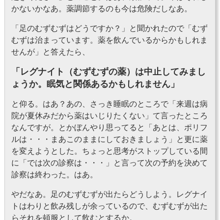
かないかなあ。薬調節するのも今は危険だしなあ。
「足のむずむずはどうですか？」と聞かれたので「むず
むずは治まっています。薬を飲んでいるからかもしれま
せんが」と答えたら、
「レグナイト（むずむずの薬）は中止してみまし
ょうか。眠気と関係あるかもしれません」
と仰る。はあ？あの、さっき睡眠のところで「来週は病
院が夏休みだから薬はいじりたくない」て言ったところ
なんですが。とかぼんやり思ってると「あとは、ポリフ
ルは・・・まあこのままにしておきましょう」と更に薬
を変えようとした。ちょっと思考がストップしている間
に「では次の診察は・・・」と言って次の予約を決めて
診察は終わった。はあ。
やだなあ。足のむずむずが出たらどうしよう。レグナイ
トはわりと飲み残しが余っているので、むずむずが出た
らそれを頓服として飲むとするか。