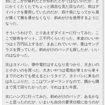
別にどこかが破れたとか切れたとかではないのだが、と
にかくくたくたでちょっと残念な見た目なのだ。前はデ
イパックを愛用していたのだが、四十肩になってから肩
が痛くて腕を通せなくなり、斜めがけを使用するように
なった。
そういうわけで、とりあえずダイエーに行ってみた。こ
こで財布をゲット。三千円くらいだった。本皮のいいや
つは１万円以上するが、まあこれでいいや。妻はサング
ラスを買っていた。斜めがけのバッグも探したが、いい
のはなかった。
次はヨドバシ。懐中電灯はすんなり見つかり、大きいの
と小さいのを買った。大きいやつは電池が単１から単４
までのどれでも使えるというタイプ。ヨドバシに来るの
は久しぶりだ。ここはワンダーランドなので、隅から隅
まで見て回りたかったが、それはまた今度。
次にハンズに行ってみた。斜めがけのバッグ、あるかな
～と思ったのだが、いまいち自分の要求仕様に合うのが