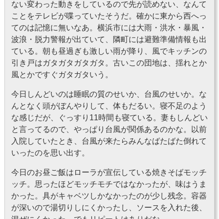
ない変わった動きをしているので先が読めない、なんて
ことをテレビが喋っていたそうだ。確かに東から西へっ
てのは記憶に無いなあ。横浜市には大雨・洪水・暴風・
波浪・脱力警報が出ていて、隣町には避難準備情報も出
ている。朝も昼過ぎも激しい雨が降り、風でキッチンの
引き戸はガタガタガタガタ。古いこの団地は、揺れとか
風とかですぐガタガタいう。
今日しんどいのは睡眠の質のせいか、台風のせいか。な
んとなく頭がぼんやりして、体もだるい。寝不足のよう
な感じだが、ぐっすり11時間も寝ている。妻もしんどい
と言ってるので、やっぱり台風が関係あるのかな。以前
入院していたとき、台風が来たらみんなばたばた倒れて
いったのを思い出す。
今日のお昼ご飯はローラが宣伝している焼きそばモッチ
ッチ。思ったほどモッチモチではなかったが、味はうま
かった。具がキャベツしかなかったのが少し残念。容器
が深いので湯切りしにくかったし、ソースを入れた後、