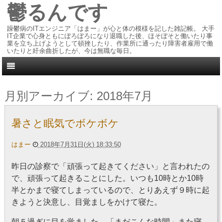
鬱るんです
躁鬱病のITエンジニア「はまー」が心と体の模様を記した雑記帳。 大手
IT企業で心身ともにぼろぼろになり退職した後、ほそぼそと働いたり事
業を立ち上げようとして頓挫したり、作業所に通ったり障害者雇用で働
いたりと紆余曲折したが、今は無職な毎日。
月別アーカイブ:
2018年7月
暑さと眠気でボケボケ
はまー
2018年7月31日(火) 18:33:50
昨日の診察で「頑張って起きてください」と言われたの
で、頑張って起きることにした。いつも10時とか10時
半とかまで寝てしまっているので、とりあえず９時に起
きようと決意し、目覚ましをかけて寝た。
朝５過ぎに目を覚ました。「まだこんな時間」また寝