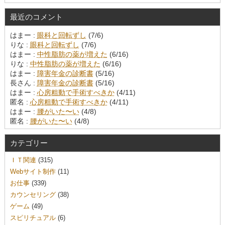
最近のコメント
はまー :
眼科と回転ずし
(7/6)
りな :
眼科と回転ずし
(7/6)
はまー :
中性脂肪の薬が増えた
(6/16)
りな :
中性脂肪の薬が増えた
(6/16)
はまー :
障害年金の診断書
(5/16)
長さん :
障害年金の診断書
(5/16)
はまー :
心房粗動で手術すべきか
(4/11)
匿名 :
心房粗動で手術すべきか
(4/11)
はまー :
腰がいた〜い
(4/8)
匿名 :
腰がいた〜い
(4/8)
カテゴリー
ＩＴ関連
(315)
Webサイト制作
(11)
お仕事
(339)
カウンセリング
(38)
ゲーム
(49)
スピリチュアル
(6)