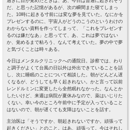
過ぎに目が覚めたときは、あ、今日は普通に起きれそう
だ、と思った記憶があるが、次の瞬間また寝てしまっ
た。10時に起きる寸前には変な夢を見ていた。なにかを
プレゼンするのに、宇宙人がどうのこうのというわけの
わからない資料を作ってしまって、「これをプレゼンす
るのは嫌だなあ」と思ってて、あ、これは夢ではない
か、覚めるまで粘ろう、なんて考えていた。夢の中で夢
と気づくことは時々ある。
今日はメンタルクリニックへの通院日。診察では、わり
と調子がよくて台風の日以外は外出できていることを話
し、次に睡眠のことについて相談した。朝がどんどん遅
くなるが、どうしても早く起きれない。かと言って以前
レンドルミンに変更したら全然眠れなかった。なんとか
したいけど、来週は病院が夏休みなので、薬はいじりた
くない。幸い今のところ午前中に予定が入っていること
はないので、朝が遅くても支障はないことを話す。
主治医は「そうですか、朝起きれないですか。頑張って
起きください」とのこと。はあ、頑張って。今はそれし