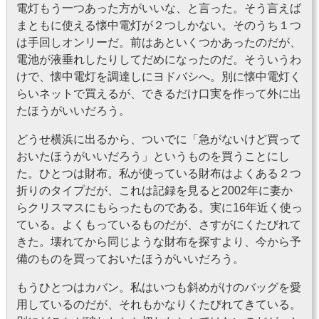
電灯もう一つあった方がいいな、と言った。そう言えば
まともに使える懐中電灯が２つしかない。そのうち１つ
は手回しオンリーだ。前はあといくつかあったのだが、
電池が液垂れしたりしてだめになったのだ。そういうわ
けで、懐中電灯を調達しにヨドバシへ。別に懐中電灯く
らいネットで買えるが、できるだけ口実を作って外に出
たほうがいいだろう。
どうせ横浜に出るから、ついでに「急がないけど買って
おいたほうがいいだろう」というものを買うことにし
た。ひとつは財布。私が使っている財布はよくある２つ
折りのタイプだが、これは記録を見ると2002年に妻か
らクリスマスにもらったものである。実に16年近く使っ
ている。よくもっているものだが、さすがにくたびれて
きた。壊れてから同じような財布を探すより、今から予
備のものを買っておいたほうがいいだろう。
もうひとつはカバン。私はいつも斜めがけのバッグを愛
用しているのだが、それもかなりくたびれてきている。