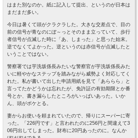
はまた別なのか。紙に記入して提出、というのが日本は
まだまだ多い。
今日は暑くて頭がクラクラした。大きな交差点で、目の
前の信号が青なのにぼ～っとそのまま立っていて、歩行
者信号が点滅した時に「あ、しまった」と思った始末。
逆でなくてよかった。逆というのは赤信号が点滅したと
いうことではない。
警察署では芋洗坂係長みたいな警察官が芋洗坂係長みた
いに軽やかなステップを踏みながら威勢よく対応してく
れた。私が書いて出した申請用紙を見て「あららら」と
言ってたかどうかは忘れたが、免許証の有効期限とか番
号とか、書き漏らしたところがいっぱいあった。いか
ん、頭がボケとる。
妻からお使いを頼まれていたので、帰りにスーパーに寄
った。「226円です」と言われたのに256円と間違えて3
06円出してしまった。財布に20円あったのに。なんか
ぼけぼけである。