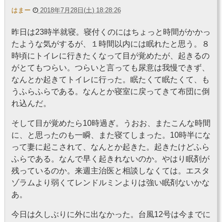
はまー
2018年7月28日(土) 18:28:26
昨日は23時半就寝。寝付くのにはちょっと時間がかかっ
たような気がするが、１時間以内には眠れたと思う。８
時頃にトイレに行きたくなって目が覚めたが、起きるの
がとてもつらい。つらいと言っても尿意は我慢できず、
なんとか起きてトイレに行った。眠たくて眠たくて、も
うふらふらである。なんとか寝室に戻ってきて布団に倒
れ込んだ。
そして目が覚めたら10時過ぎ。うおお、またこんな時間
に、と思ったのも一瞬、また寝てしまった。10時半にな
って妻に起こされて、なんとか起きた。起きたけどふら
ふらである。なんで早く起きれないのか。やはり眠剤が
残っているのか。来週主治医と相談しなくては。エスタ
ゾラムより弱くてレンドルミンよりは強い眠剤ないかな
あ。
今日は久しぶりに外に出なかった。台風12号は今までに