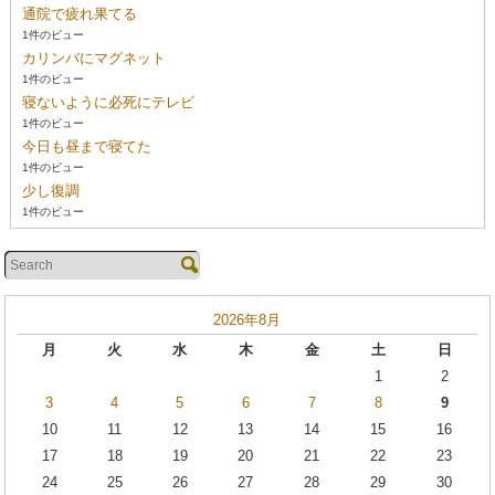
通院で疲れ果てる
1件のビュー
カリンバにマグネット
1件のビュー
寝ないように必死にテレビ
1件のビュー
今日も昼まで寝てた
1件のビュー
少し復調
1件のビュー
2026年8月
月
火
水
木
金
土
日
1
2
3
4
5
6
7
8
9
10
11
12
13
14
15
16
17
18
19
20
21
22
23
24
25
26
27
28
29
30