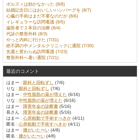
ボルズィは効かなかった (8/8)
結婚記念日にはおいしいハンバーグを (8/7)
心臓の手術はまだ不要なのだが (8/6)
イレギュラーな訪問看護 (8/5)
歯医者で２本目の治療 (8/4)
代診の整形外科 (8/3)
やっと内科に行けた (7/31)
絶不調の中メンタルクリニックに通院 (7/30)
先週と変わらぬ訪問看護 (7/23)
整形外科へ暑い通院 (7/21)
最近のコメント
はまー :
眼科と回転ずし
(7/6)
りな :
眼科と回転ずし
(7/6)
はまー :
中性脂肪の薬が増えた
(6/16)
りな :
中性脂肪の薬が増えた
(6/16)
はまー :
障害年金の診断書
(5/16)
長さん :
障害年金の診断書
(5/16)
はまー :
心房粗動で手術すべきか
(4/11)
匿名 :
心房粗動で手術すべきか
(4/11)
はまー :
腰がいた〜い
(4/8)
匿名 :
腰がいた〜い
(4/8)