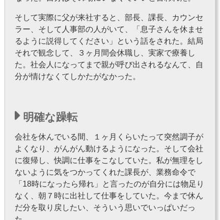
そして実際に父が来社すると、部長、課長、カウンセ
ラー、そして人事部の人がいて、「息子さんを休ませ
るように説得してください」という話をされた。結局
それで観念して、３ヶ月間会休職し、実家で療養し
た。社会人になってまで親が呼び出されるなんて、自
分が情けなくてしかたがなかった。
明確な躁転
会社を休んでいる間、１ヶ月くらいたって突然調子が
よくなり、がん
がん動けるようになった。そして会社
に復帰し、快調に仕事をこなしていた。私が無理をし
ないように気をつかってくれた課長が、業務命令で
「18時になったら帰れ」と言ったのが自分には物足り
なく、朝７時に出社して仕事をしていた。今まで休ん
だ分を取り戻したい、そういう思いでいっぱいだっ
た。