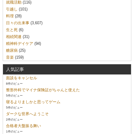
就職活動
(116)
引越し
(101)
料理
(28)
日々の出来事
(3,607)
生と死
(6)
相続関連
(31)
精神科デイケア
(94)
糖尿病
(25)
音楽
(159)
人気記事
面談をキャンセル
8件のビュー
整形外科でマイナ保険証がちゃんと使えた
5件のビュー
寝るよりましかと思ってゲーム
5件のビュー
ダークな世界へようこそ
2件のビュー
合格者大盤振る舞い
1件のビュー