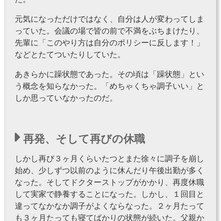
元気になっただけではなく、自分は人が変わってしま
っていた。会議の場で皆の前で不満をぶちまけたり、
先輩に「このやり方は自分のポリシーに反します！」
などとたてついたりしていた。
あきらかに躁状態であった。その頃は「躁状態」とい
う概念を知らなかった。「めちゃくちゃ調子いい」と
しか思っていなかったのだ。
再発、そして再びの休職
しかし再び３ヶ月くらいたつとまた徐々に調子を崩し
始め、少しずつ以前のように休んだり午後出勤が多く
なった。そしてドクターストップがかかり、再度休職
して実家で静養することになった。しかし、１回目と
違ってなかなか調子がよくならなった。２ヶ月たって
も３ヶ月たっても寝てばかりの状態が続いた。父親か