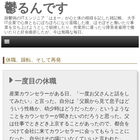
鬱るんです
躁鬱病のITエンジニア「はまー」が心と体の模様を記した雑記帳。 大手
IT企業で心身ともにぼろぼろになり退職した後、ほそぼそと働いたり事
業を立ち上げようとして頓挫したり、作業所に通ったり障害者雇用で働
いたりと紆余曲折したが、今は無職な毎日。
休職、躁転、そして再発
一度目の休職
産業カウンセラーがある日、「一度お父さんと話をし
てみたい」と言った。自分は「父親から見て息子はど
ういう性格か、幼少時はどうだったか」というような
ことをカウンセラーが聞きたいのだろうと思った。父
は仕事でときどき上京することがあったので、都合を
つけて会社に来てカウンセラーに会ってもらうことに
なった。自分はその場にいなくていいと言われた。