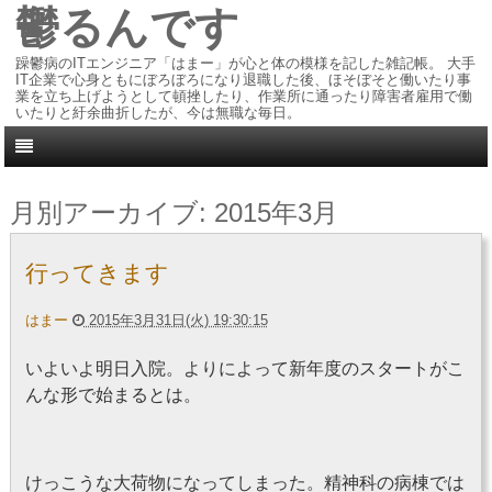
鬱るんです
躁鬱病のITエンジニア「はまー」が心と体の模様を記した雑記帳。 大手
IT企業で心身ともにぼろぼろになり退職した後、ほそぼそと働いたり事
業を立ち上げようとして頓挫したり、作業所に通ったり障害者雇用で働
いたりと紆余曲折したが、今は無職な毎日。
月別アーカイブ:
2015年3月
行ってきます
はまー
2015年3月31日(火) 19:30:15
いよいよ明日入院。よりによって新年度のスタートがこ
んな形で始まるとは。
けっこうな大荷物になってしまった。精神科の病棟では