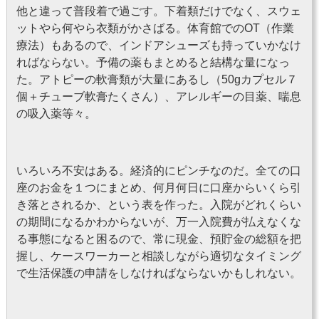
他と違って普段着で過ごす。下着類だけでなく、スウェ
ットやら何やら衣類がかさばる。体育館でのOT（作業
療法）もあるので、インドアシューズも持っていかなけ
ればならない。予備の薬もまとめると結構な量になっ
た。アトピーの軟膏類が大量にあるし（50gカプセル７
個＋チューブ軟膏たくさん）、アレルギーの目薬、喘息
の吸入薬等々。
いろいろ不安はある。経済的にピンチなのだ。全ての口
座のお金を１つにまとめ、何月何日に口座からいくら引
き落とされるか、という表を作った。入院がどれくらい
の期間になるかわからないが、万一入院費が払えなくな
る事態になると困るので、常に現金、預貯金の総額を把
握し、ケースワーカーと相談しながら適切なタイミング
で生活保護の申請をしなければならないかもしれない。