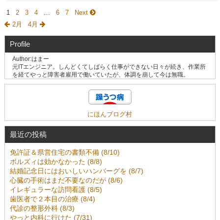
1
2
3
4
…
6
7
Next
2月
4月
Profile
Author:はまー
元ITエンジニア。しんどくてしばらく仕事ができない日々が続き、作業所
を経てやっと障害者雇用で働いていたが、体調を崩して今は無職。
にほんブログ村
最近の投稿
免許証＆県営住宅の書類不備 (8/10)
ボルズィは効かなかった (8/8)
結婚記念日にはおいしいハンバーグを (8/7)
心臓の手術はまだ不要なのだが (8/6)
イレギュラーな訪問看護 (8/5)
歯医者で２本目の治療 (8/4)
代診の整形外科 (8/3)
やっと内科に行けた (7/31)