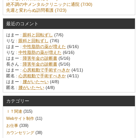
絶不調の中メンタルクリニックに通院 (7/30)
先週と変わらぬ訪問看護 (7/23)
最近のコメント
はまー :
眼科と回転ずし
(7/6)
りな :
眼科と回転ずし
(7/6)
はまー :
中性脂肪の薬が増えた
(6/16)
りな :
中性脂肪の薬が増えた
(6/16)
はまー :
障害年金の診断書
(5/16)
長さん :
障害年金の診断書
(5/16)
はまー :
心房粗動で手術すべきか
(4/11)
匿名 :
心房粗動で手術すべきか
(4/11)
はまー :
腰がいた〜い
(4/8)
匿名 :
腰がいた〜い
(4/8)
カテゴリー
ＩＴ関連
(315)
Webサイト制作
(11)
お仕事
(339)
カウンセリング
(38)