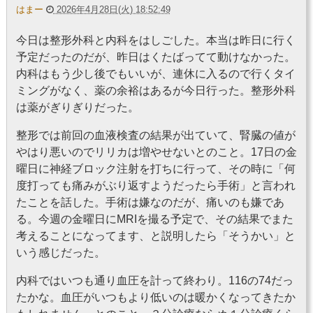
はまー
2026年4月28日(火) 18:52:49
今日は整形外科と内科をはしごした。本当は昨日に行く
予定だったのだが、昨日はくたばってて動けなかった。
内科はもう少し後でもいいが、連休に入るので行くタイ
ミングがなく、薬の余裕はあるが今日行った。整形外科
は薬がぎりぎりだった。
整形では前回の血液検査の結果が出ていて、腎臓の値が
やはり悪いのでリリカは増やせないとのこと。17日の金
曜日に神経ブロック注射を打ちに行って、その時に「何
度打っても痛みがぶり返すようだったら手術」と言われ
たことを話した。手術は嫌なのだが、痛いのも嫌であ
る。今週の金曜日にMRIを撮る予定で、その結果でまた
考えることになってます、と説明したら「そうかい」と
いう感じだった。
内科ではいつも通り血圧を計って終わり。116の74だっ
たかな。血圧がいつもより低いのは暖かくなってきたか