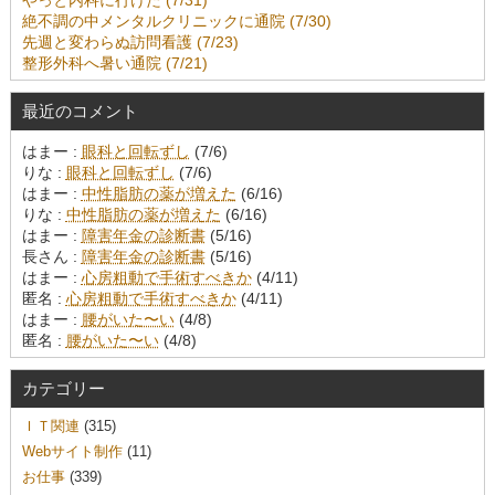
やっと内科に行けた (7/31)
絶不調の中メンタルクリニックに通院 (7/30)
先週と変わらぬ訪問看護 (7/23)
整形外科へ暑い通院 (7/21)
最近のコメント
はまー :
眼科と回転ずし
(7/6)
りな :
眼科と回転ずし
(7/6)
はまー :
中性脂肪の薬が増えた
(6/16)
りな :
中性脂肪の薬が増えた
(6/16)
はまー :
障害年金の診断書
(5/16)
長さん :
障害年金の診断書
(5/16)
はまー :
心房粗動で手術すべきか
(4/11)
匿名 :
心房粗動で手術すべきか
(4/11)
はまー :
腰がいた〜い
(4/8)
匿名 :
腰がいた〜い
(4/8)
カテゴリー
ＩＴ関連
(315)
Webサイト制作
(11)
お仕事
(339)