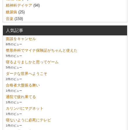
精神科デイケア
(94)
糖尿病
(25)
音楽
(159)
人気記事
面談をキャンセル
8件のビュー
整形外科でマイナ保険証がちゃんと使えた
5件のビュー
寝るよりましかと思ってゲーム
5件のビュー
ダークな世界へようこそ
2件のビュー
合格者大盤振る舞い
1件のビュー
通院で疲れ果てる
1件のビュー
カリンバにマグネット
1件のビュー
寝ないように必死にテレビ
1件のビュー