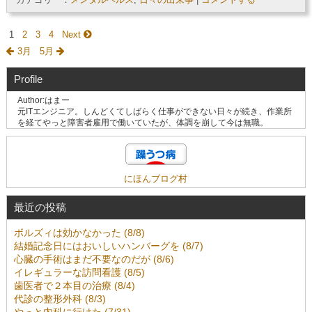
1
2
3
4
Next
3月
5月
Profile
Author:はまー
元ITエンジニア。しんどくてしばらく仕事ができない日々が続き、作業所
を経てやっと障害者雇用で働いていたが、体調を崩して今は無職。
にほんブログ村
最近の投稿
ボルズィは効かなかった (8/8)
結婚記念日にはおいしいハンバーグを (8/7)
心臓の手術はまだ不要なのだが (8/6)
イレギュラーな訪問看護 (8/5)
歯医者で２本目の治療 (8/4)
代診の整形外科 (8/3)