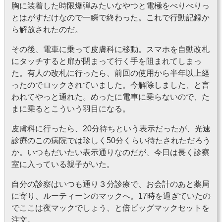
胸に装着した時限爆弾みたいなやつと電極をべりべりっ
とはがすだけなので一瞬で終わった。これで行動記録か
ら解放されたのだ。
その後、電車に乗って皮膚科に移動。スマホを自動改札
にタッチすると扉が閉まって行く手を阻まれてしまっ
た。有人の改札に行ったら、前回の使用から半年以上経
ったのでロックされていました。今解除しました、と言
われてやっと通れた。めったに電車に乗らないので、た
まに乗るとこういう羽目になる。
皮膚科に行ったら、20分待ちという表示だったが、光速
診療のこの病院では珍しく50分くらい待たされただろう
か。いつもだいたい表示通りなのだが、今日は長く診察
室に入っている親子がいた。
自分の診察はいつも通り３分診療で、お会計のあと薬局
に寄り、ルーティーンのマックへ。17時を過ぎていたの
でここは夜マックでしょう、と倍ビッグマックセットを
注文。