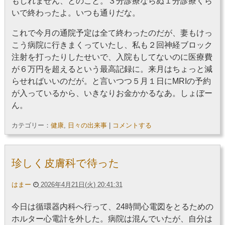
もしれません、とのこと。３分診療ならぬ１分診療くら
いで終わったよ。いつも通りだな。
これで今月の通院予定は全て終わったのだが、妻もけっ
こう病院に行きまくっていたし、私も２回神経ブロック
注射を打ったりしたせいで、入院もしてないのに医療費
が６万円を超えるという最高記録に。来月はちょっと減
らせればいいのだが。と言いつつ５月１日にMRIの予約
が入っているから、いきなりお金かかるなあ。しょぼー
ん。
カテゴリー：
健康
,
日々の出来事
|
コメントする
珍しく皮膚科で待った
はまー
2026年4月21日(火) 20:41:31
今日は循環器内科へ行って、24時間心電図をとるための
ホルター心電計を外した。病院は混んでいたが、自分は