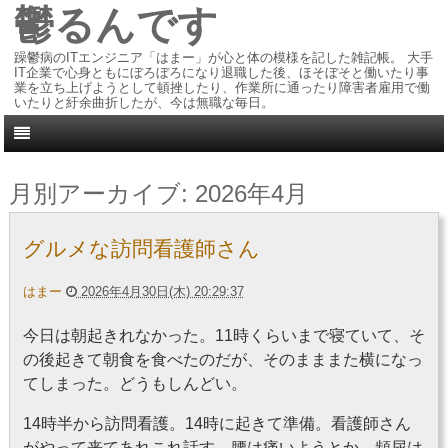
鬱るんです
躁鬱病のITエンジニア「はまー」が心と体の模様を記した雑記帳。 大手
IT企業で心身ともにぼろぼろになり退職した後、ほそぼそと働いたり事
業を立ち上げようとして頓挫したり、作業所に通ったり障害者雇用で働
いたりと紆余曲折したが、今は無職な毎日。
月別アーカイブ:
2026年4月
グルメな訪問看護師さん
はまー
2026年4月30日(木) 20:29:37
今日は朝起きれなかった。11時くらいまで寝ていて、そ
の後起きて朝食を食べたのだが、そのまままた横になっ
てしまった。どうもしんどい。
14時半から訪問看護。14時に起きて準備。看護師さん
がやって来てあれこれ話す。腰は痛いようとか、頻尿は