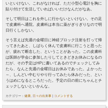
いといけない。これがなければ、ただ小型心電計を胸に
貼り付けて生活していればいいだけなんだがなあ。
そして明日はこれを外しに行かないといけない。その足
で皮膚科へ通院。皮膚科は本当に薬がぎりぎりなので明
日行くしかない。
そう言えば先週の金曜日に神経ブロック注射を打って帰
ってきたあと、しばらく休んで皮膚科に行こうと思った
が、疲れて断念した、ということがあった。この皮膚科
は医師が学会に参加したりしてときどきお休みになるの
だが、その予定はHPに書いてあるのでチェックしてみ
たら、なんと先週の金曜日はお休みであった。よかった
～、しんどい中むりやり行ってみたら休みだった、とい
うはめになるところだった。予定の日の前にちゃんとチ
ェックしないといかんな。
カテゴリー：
健康
,
日々の出来事
|
コメントする