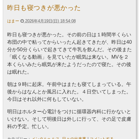
昨日も寝つきが悪かった
はまー
2026年4月19日(日) 18:54:08
昨日も寝つきが悪かった。その前の日は１時間半くらい
布団の中で粘ってからいったん起きてきたが、昨日は40
分か50分くらいで起きてきて牛乳を飲んだ。その後また
「眠くなる動画」を見ていたが眠気は来ない。MVを２
本くらいみたら眠気が来たようだったので寝た。その後
は眠れた。
朝は９時に起床。午前中はまたも寝てしまっている。午
後からはなんとか風呂に入れた。４日空いてしまった。
今日はそれ以外に何もしていない。
明日はホルター心電計をつけに循環器内科に行かないと
いけない。そして明後日は外しに行って、その足で皮膚
科の予定。忙しい。
カテゴリー：
メンタルヘルス
,
日々の出来事
|
コメントする