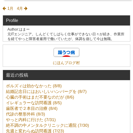
1月
4月
Profile
Author:はまー
元ITエンジニア。しんどくてしばらく仕事ができない日々が続き、作業所
を経てやっと障害者雇用で働いていたが、体調を崩して今は無職。
にほんブログ村
最近の投稿
ボルズィは効かなかった (8/8)
結婚記念日にはおいしいハンバーグを (8/7)
心臓の手術はまだ不要なのだが (8/6)
イレギュラーな訪問看護 (8/5)
歯医者で２本目の治療 (8/4)
代診の整形外科 (8/3)
やっと内科に行けた (7/31)
絶不調の中メンタルクリニックに通院 (7/30)
先週と変わらぬ訪問看護 (7/23)