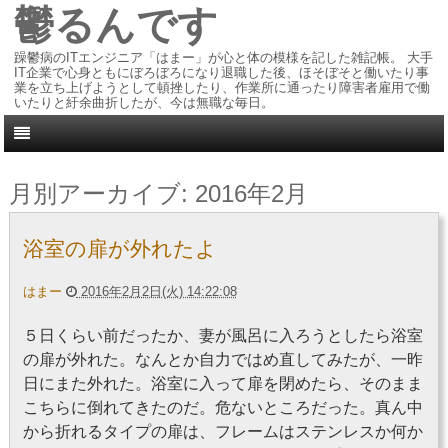
鬱るんです
躁鬱病のITエンジニア「はまー」が心と体の模様を記した雑記帳。 大手
IT企業で心身ともにぼろぼろになり退職した後、ほそぼそと働いたり事
業を立ち上げようとして頓挫したり、作業所に通ったり障害者雇用で働
いたりと紆余曲折したが、今は無職な毎日。
月別アーカイブ:
2016年2月
浴室の扉が外れたよ
はまー
2016年2月2日(火) 14:22:08
５日くらい前だったか、妻が風呂に入ろうとしたら浴室
の扉が外れた。なんとか自力ではめ直してみたが、一昨
日にまた外れた。浴室に入って扉を閉めたら、そのまま
こちらに倒れてきたのだ。危ないところだった。真ん中
から折れるタイプの扉は、フレームはステンレスか何か