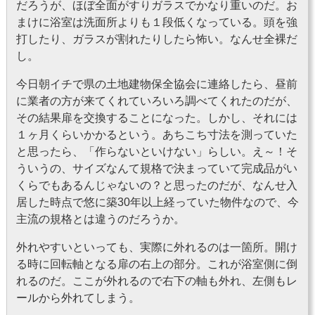
だろうが、ほぼ全面がすりガラスでかなり重いのだ。お
まけに浴室は洗面所よりも１段低くなっている。頭を強
打したり、ガラスが割れたりしたら怖い。なんせ全裸だ
し。
今日朝イチで県の土地建物保全協会に連絡したら、昼前
に業者の方が来てくれていろいろ調べてくれたのだが、
その結果扉を交換することになった。しかし、それには
１ヶ月くらいかかるという。あちこち寸法を測っていた
と思ったら、「作らないといけない」らしい。え～！そ
ういうの、サイズなんて規格で決まっていて完成品がい
くらでもあるんじゃないの？と思ったのだが、なんせ入
居した時点で悠に築30年以上経っていた物件なので、今
主流の規格とは違うのだろうか。
外れやすいといっても、実際に外れるのは一箇所。開け
る時に回転軸となる扉の右上の部分。これが浴室側に倒
れるのだ。ここが外れるので右下の軸も外れ、左側もレ
ールから外れてしまう。