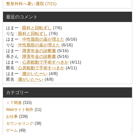
整形外科へ暑い通院 (7/21)
最近のコメント
はまー :
眼科と回転ずし
(7/6)
りな :
眼科と回転ずし
(7/6)
はまー :
中性脂肪の薬が増えた
(6/16)
りな :
中性脂肪の薬が増えた
(6/16)
はまー :
障害年金の診断書
(5/16)
長さん :
障害年金の診断書
(5/16)
はまー :
心房粗動で手術すべきか
(4/11)
匿名 :
心房粗動で手術すべきか
(4/11)
はまー :
腰がいた〜い
(4/8)
匿名 :
腰がいた〜い
(4/8)
カテゴリー
ＩＴ関連
(315)
Webサイト制作
(11)
お仕事
(339)
カウンセリング
(38)
ゲーム
(49)