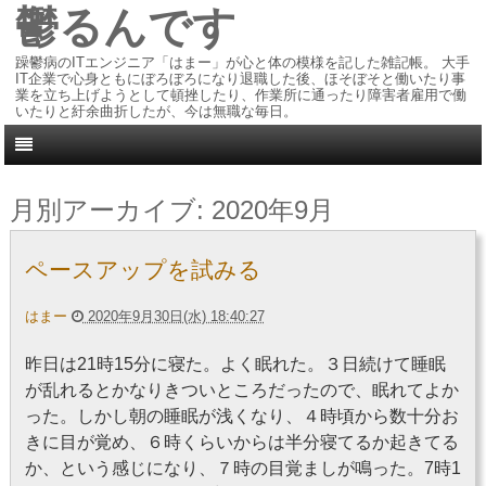
鬱るんです
躁鬱病のITエンジニア「はまー」が心と体の模様を記した雑記帳。 大手
IT企業で心身ともにぼろぼろになり退職した後、ほそぼそと働いたり事
業を立ち上げようとして頓挫したり、作業所に通ったり障害者雇用で働
いたりと紆余曲折したが、今は無職な毎日。
月別アーカイブ:
2020年9月
ペースアップを試みる
はまー
2020年9月30日(水) 18:40:27
昨日は21時15分に寝た。よく眠れた。３日続けて睡眠
が乱れるとかなりきついところだったので、眠れてよか
った。しかし朝の睡眠が浅くなり、４時頃から数十分お
きに目が覚め、６時くらいからは半分寝てるか起きてる
か、という感じになり、７時の目覚ましが鳴った。7時1