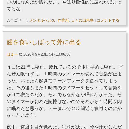
いのになんだか疲れたよ。やはり慢性的に疲れが溜まっ
てるな。
カテゴリー：
メンタルヘルス
,
作業所
,
日々の出来事
|
コメントする
歯を食いしばって外に出る
はまー
2020年9月28日(月) 18:06:38
昨日は21時に寝た。疲れているので少し早めに寝た。ぜ
んぜん眠れずに、１時間のタイマーが切れて音楽が止ま
った。いったん起きてコーンフレークを食べてしまっ
た。その後もまた１時間のタイマーをセットして音楽を
かけて寝たのだが、それでもなかなか眠れなかった。そ
のタイマーが切れた記憶はないのでそれから１時間以内
に眠れたと思うが、トータルで２時間近く寝付くのにか
かったと思う。
夜中、何度も目が覚めた。眠りが浅い。冷や汗かなんだ