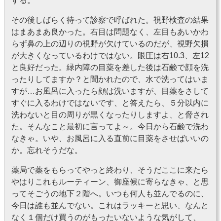
する。
その後しばらく待って診察で呼ばれた。視野検査の結果
はまあまあ良かった。右目は問題なく、左目もあいかわ
らず鼻の上の辺りの視野が欠けているのだが、視野欠損
が大きくなっているわけではない。眼圧は右10.3、左12
と良好だった。緑内障の目薬を差した後は石鹸で顔を洗
ったりしてますか？と聞かれたので、水で洗ってはいま
すが…お風呂に入ったら顔は洗いますが、目薬をさして
すぐに入るわけではないです、と答えたら、５分以内に
洗わないと目の周りが黒くなったりしますよ、と脅され
た。そんなこと最初に言ってよ～。今日から石鹸で洗わ
なきゃ。いや、お風呂に入る直前に目薬をさせばいいの
か。忘れそうだな。
薬局で薬をもらってやっと終わり、そうだここに来たら
やはりこれもルーティーン、御座候に寄らなきゃ、と思
ってそごうの地下２階へ。いつも何人も並んでるのに、
今日は誰も並んでない。これはラッキーと思い、なんと
なく１個だけ買うのがもったいないような気がして、