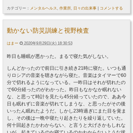
カテゴリー：
メンタルヘルス
,
作業所
,
日々の出来事
|
コメントする
動かない防災訓練と視野検査
はまー
2020年9月29日(火) 18:30:53
昨日も睡眠が悪かった。まるで寝た気がしない。
しんどかったので前日に引き続き21時に寝た。いつも通
りロシアの音楽を聴きながら寝た。音楽はタイマーで60
分で切れるようになっている。一昨日はそれが切れたの
で60分経ったのがわかった。昨日もなかなか眠れない
な、と思って時計を見たら45分経っていたので、ああ今
日も眠れずに音楽が切れてしまうな、と思ったがその後
いったん眠れたようだ。しかし23時過ぎにまた目を覚ま
し、その後は一晩中寝たり起きたりを繰り返していた。
何十回起きたかわからない、と言うと大げさかもしれな
いが、起きているのか寝ているのかわからないような状