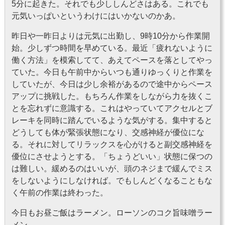
5分に起きた。それでも少ししんどさはある。これでも
元気いっぱいというわけにはいかないのかあ。
昨日や一昨日よりは元気に出勤し、9時10分から作業開
始。少しずつ時間を早めている。最近「疲れないように
働く方法」を模索してて、あえてペースを落としてやっ
ていた。今日も午前中からいつも通りゆっくりと作業を
していたが、今日は少し余裕があるので途中からペース
アップに挑戦した。もちろん作業をしながら力を抜くこ
とを忘れずに意識する。これはやっていてアクセルとブ
レーキを同時に踏んでいるような気がする。集中すると
どうしても体が緊張状態になり、交感神経が優位にな
る。それに対してリラックスを心がけると副交感神経を
優位にさせようとする。「ちょうどいい」状態に保つの
は難しい。緩めるのはいいが、頭のネジまで緩んでミス
をしないようにしなければ。でもしんどくなることもな
く午前の作業は終わった。
今日もお昼ご飯はラーメン。ローソンのコク旨味噌ラー
メン。