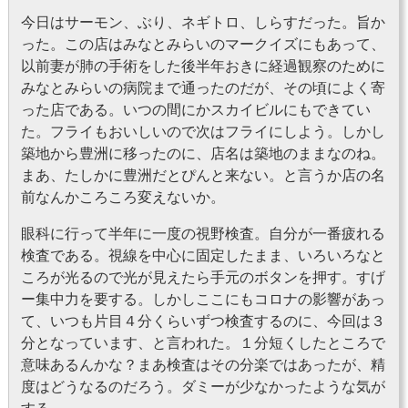
今日はサーモン、ぶり、ネギトロ、しらすだった。旨か
った。この店はみなとみらいのマークイズにもあって、
以前妻が肺の手術をした後半年おきに経過観察のために
みなとみらいの病院まで通ったのだが、その頃によく寄
った店である。いつの間にかスカイビルにもできてい
た。フライもおいしいので次はフライにしよう。しかし
築地から豊洲に移ったのに、店名は築地のままなのね。
まあ、たしかに豊洲だとぴんと来ない。と言うか店の名
前なんかころころ変えないか。
眼科に行って半年に一度の視野検査。自分が一番疲れる
検査である。視線を中心に固定したまま、いろいろなと
ころが光るので光が見えたら手元のボタンを押す。すげ
ー集中力を要する。しかしここにもコロナの影響があっ
て、いつも片目４分くらいずつ検査するのに、今回は３
分となっています、と言われた。１分短くしたところで
意味あるんかな？まあ検査はその分楽ではあったが、精
度はどうなるのだろう。ダミーが少なかったような気が