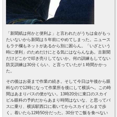
「新聞紙は何かと便利よ」と言われたがうちは金がもっ
たいないから新聞は５年前にやめてしまった。ニュース
もラテ欄もネットがあるから別に困らん。「いざという
時に便利」のためだけにとる気にはならんなあ。古新聞
だけどこかで叩き売りしてないか。何の訓練もしてない
防災訓練は30分くらい、と言っていたが１時間かかっ
た。
その後はお昼まで作業の続き。そして今日は午後から眼
科なので12時になって作業所を後にして横浜へ。この時
間はあまりバスの便がない。13時20分に東口のスカイ
ビル眼科の予約だからあまり時間はないな、と思ってバ
スに乗り、横浜駅西口に着いてからスカイビルまで歩
く。着いたら12時50分だった。30分でご飯を食べない