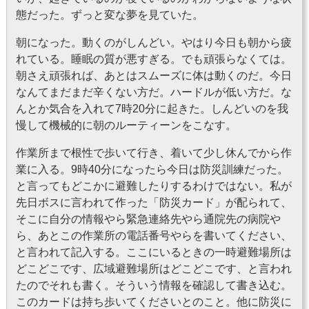
態だった。ずっと変な夢を見ていた。
朝になった。動くのがしんどい。やはり今日も朝から疲
れている。睡眠の質が悪すぎる。でも頑張らなくては。
朝さえ頑張れば、あとはスムーズに体は動くのだ。今日
なんてまだまだ辛くない方だ。ハードルが低い方だ。な
んとか気合を入れて7時20分に起きた。しんどいのを我
慢して機械的に朝のルーティーンをこなす。
作業所まで根性で歩いて行き、着いて少し休んでから作
業に入る。9時40分になったら今日は防災訓練だった。
と言ってもどこかに避難したりするわけではない。私が
先日ボスに言われて作った「防災カード」が配られて、
そこに自分の情報やら緊急連絡先やら通院先の病院や
ら、あとこの作業所の電話番号やらを書いてください、
と言われて記入する。ここにいるときの一時避難場所は
どこどこです、広域避難場所はどこどこです、と言われ
たのでそれも書く。そういう情報を確認して書き込む。
このカードは持ち歩いてくださいとのこと。他に防災に