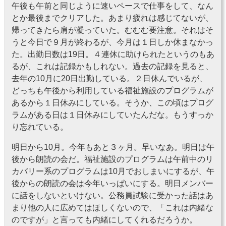
午後も午前と同じように速いペースで仕事をして、なん
とか最後までクリアした。あまり疲れは感じてないが、
帰ってきたら肩が凝っていた。むむむ要注意。それはそ
うと今日で９月が終わるが、今月は１日しか休まなかっ
た。出勤日数は19日。４連休に助けられたというのもあ
るが、これは記録かもしれない。過去の記録を見ると、
去年の10月に20日出勤している。２日休んでいるが、
どっちも午後から利用している福祉施設のプログラムが
あるから１日休みにしている。そうか、この頃はプログ
ラムがある日は１日休みにしていたんだな。もうすっか
り忘れている。
明日から10月。今年もあと３ヶ月。早いなあ。明日は午
後から朗読の会だ。福祉施設のプログラムは午前中のリ
カバリー系のプログラムは10月でおしまいにするが、午
後からの朗読の会は今年いっぱいにする。明日メンバー
に話をしないといけない。公務員試験に受かった話はあ
まり他の人に広めてはほしくないので、「これは内緒な
のですが」と言っても内緒にしてくれるだろうか。