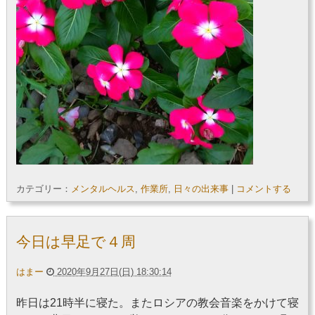
カテゴリー：
メンタルヘルス
,
作業所
,
日々の出来事
|
コメントする
今日は早足で４周
はまー
2020年9月27日(日) 18:30:14
昨日は21時半に寝た。またロシアの教会音楽をかけて寝