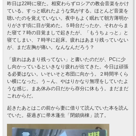
昨日は22時に寝た。相変わらずロシアの教会音楽をかけ
ている。すっと眠れたような気がする。ほとんど音楽を
聴いたのを覚えていない。夜中もよく眠れて朝方薄明か
りがさす頃に目が覚めた。５時台だったか。それからま
た寝て７時の目覚ましで起きたが、「もうちょっと」と
寝てしまい、７時半に起床。疲れはあまり残っていない
が、まだ左胸が痛い。なんなんだろう？
「疲れはあまり残ってない」と書いたのだが、PCに少
し向かっているといきなり疲れが出てきた。今日は頑張
る必要はない。いそいそと布団に向かう。２時間半くら
い横になった。う～ん、やはりかなり無理をしていたよ
うな感じ。まあ休みの日だから存分に休もう。まだまだ
これからだ。
起きたあとはこの前から妻に借りて読んでいた本を読ん
でいた。昼過ぎに帚木蓬生「閉鎖病棟」読了。