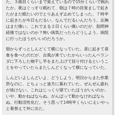
た。３曲目くらいまで覚えているので15分くらいで眠れ
たか。夜はぐっすり眠れて、朝は７時の目覚ましで起き
たがまだ眠たいのでとりあえず止めてしまった。７時半
に起きたが今日もだるい。なんでだるいんだろう。左胸
はまだ痛い。これでまる２日くらい痛いのだが、肋間神
経痛ではないのか？怖い病気だったらどうしよう。病院
に行ったほうがいいのだろうか。
朝からずっとしんどくて横になっていた。昼に起きて昼
食を食べたのだが、台風が来ていたからいったんベラン
ダに下ろした物干し竿をまた上げて括り付けるというこ
とをやっていたらまたしんどくなって横になっていた。
しんどいよしんどいよ、どうしよう。明日からまた作業
所なのに、とちょっと途方に暮れていた。ぜんぜん疲れ
が抜けない。これはじっくり寝ていたほうがいいのか。
いや、動かねばならぬ。がんばって動かなければなら
ぬ。行動活性化だ。そう思って14時半くらいにえいやっ
と着替えて外に出た。